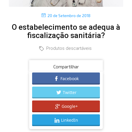
P
20 de Setembro de 2018
o
O estabelecimento se adequa à
s
t
fiscalização sanitária?
e
d
C
Produtos descartáveis
o
n
a
t
Compartilhar
e
Facebook
g
Twitter
o
r
Google+
i
e
LinkedIn
s