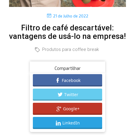
P
21 de Julho de 2022
o
Filtro de café descartável:
s
t
vantagens de usá-lo na empresa!
e
d
C
Produtos para coffee break
o
a
n
t
Compartilhar
e
Facebook
g
Twitter
o
r
Google+
i
e
LinkedIn
s