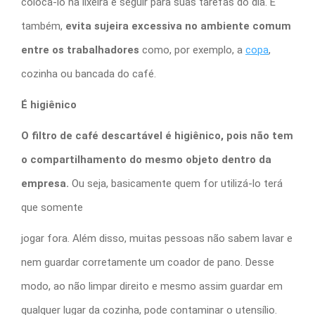
colocá-lo na lixeira e seguir para suas tarefas do dia. E
também,
evita sujeira excessiva no ambiente comum
entre os trabalhadores
como, por exemplo, a
copa
,
cozinha ou bancada do café.
É higiênico
O
filtro de café descartável é higiênico
, pois não tem
o compartilhamento do mesmo objeto dentro da
empresa.
Ou seja, basicamente quem for utilizá-lo terá
que somente
jogar fora. Além disso, muitas pessoas não sabem lavar e
nem guardar corretamente um coador de pano. Desse
modo, ao não limpar direito e mesmo assim guardar em
qualquer lugar da cozinha, pode contaminar o utensílio.