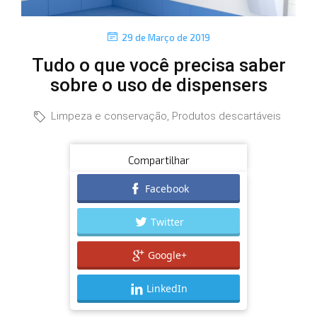
P
29 de Março de 2019
o
Tudo o que você precisa saber
s
t
sobre o uso de dispensers
e
d
C
Limpeza e conservação
,
Produtos descartáveis
o
a
n
t
Compartilhar
e
Facebook
g
Twitter
o
r
Google+
i
e
LinkedIn
s