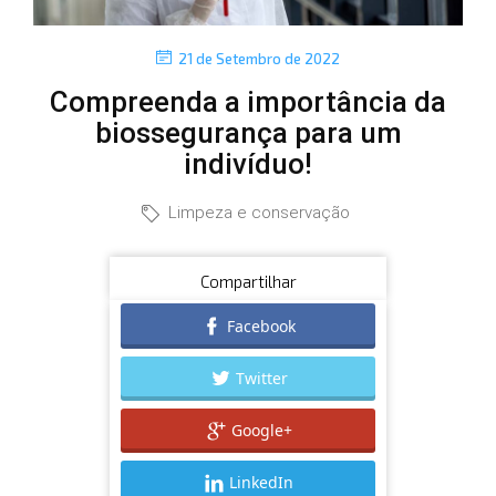
P
21 de Setembro de 2022
o
Compreenda a importância da
s
t
biossegurança para um
e
indivíduo!
d
o
C
Limpeza e conservação
n
a
t
Compartilhar
e
Facebook
g
Twitter
o
r
Google+
i
e
LinkedIn