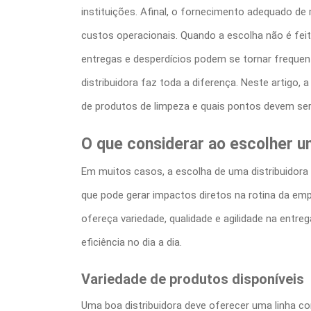
e
instituições. Afinal, o fornecimento adequado de
g
custos operacionais. Quando a escolha não é fei
o
entregas e desperdícios podem se tornar frequent
r
distribuidora faz toda a diferença. Neste artigo, 
i
de produtos de limpeza
e quais pontos devem ser a
e
s
O que considerar ao escolher 
Em muitos casos, a escolha de uma
distribuidor
que pode gerar impactos diretos na rotina da e
ofereça variedade, qualidade e agilidade na entre
eficiência no dia a dia.
Variedade de produtos disponíveis
Uma boa distribuidora deve oferecer uma linha co