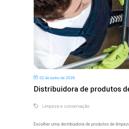
P
02 de Junho de 2026
o
Distribuidora de produtos 
s
t
e
C
Limpeza e conservação
d
o
a
n
t
Escolher uma
distribuidora de produtos de limpez