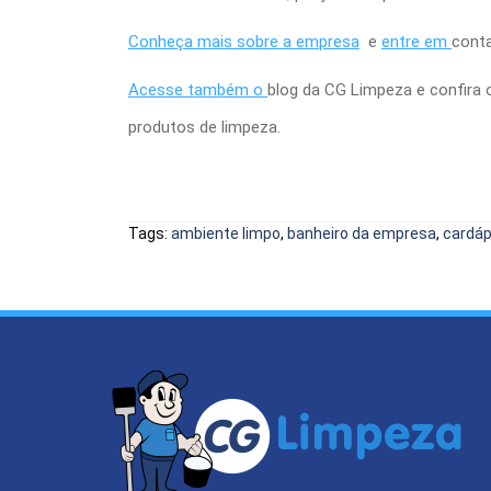
Conheça mais
sobre a empresa
e
entre em
cont
Acesse também o
blog da CG Limpeza
e confira
produtos de limpeza.
Tags:
ambiente limpo
,
banheiro da empresa
,
cardáp